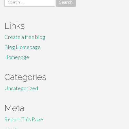
Search
for:
Links
Create a free blog
Blog Homepage
Homepage
Categories
Uncategorized
Meta
Report This Page