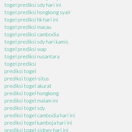
togel prediksi sdy hari ini
togel prediksi hongkong syair
togel prediksi hk hari ini
togel prediksi macau
togel prediksi cambodia
togel prediksi sdy hari kamis
togel prediksi wap
togel prediksi nusantara
togel prediksi
prediksi togel
prediksi togel-situs
prediksi togel akurat
prediksi togel hongkong
prediksi togel malam ini
prediksi togel sdy
prediksi togel cambodia hari ini
prediksi togel kamboja hari ini
prediksi togel sidney hari ini