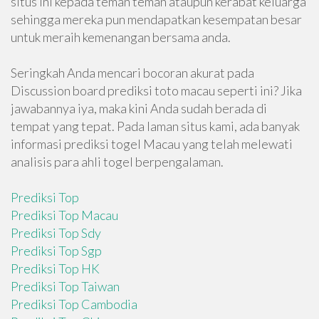
situs ini kepada teman teman ataupun kerabat keluarga
sehingga mereka pun mendapatkan kesempatan besar
untuk meraih kemenangan bersama anda.
Seringkah Anda mencari bocoran akurat pada
Discussion board prediksi toto macau seperti ini? Jika
jawabannya iya, maka kini Anda sudah berada di
tempat yang tepat. Pada laman situs kami, ada banyak
informasi prediksi togel Macau yang telah melewati
analisis para ahli togel berpengalaman.
Prediksi Top
Prediksi Top Macau
Prediksi Top Sdy
Prediksi Top Sgp
Prediksi Top HK
Prediksi Top Taiwan
Prediksi Top Cambodia