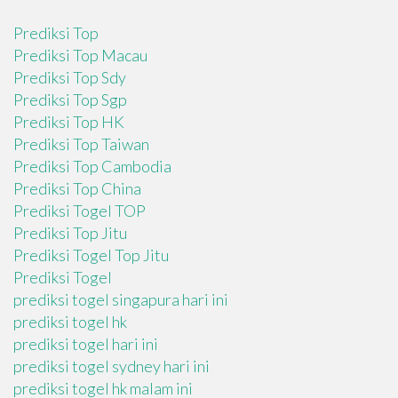
Prediksi Top
Prediksi Top Macau
Prediksi Top Sdy
Prediksi Top Sgp
Prediksi Top HK
Prediksi Top Taiwan
Prediksi Top Cambodia
Prediksi Top China
Prediksi Togel TOP
Prediksi Top Jitu
Prediksi Togel Top Jitu
Prediksi Togel
prediksi togel singapura hari ini
prediksi togel hk
prediksi togel hari ini
prediksi togel sydney hari ini
prediksi togel hk malam ini