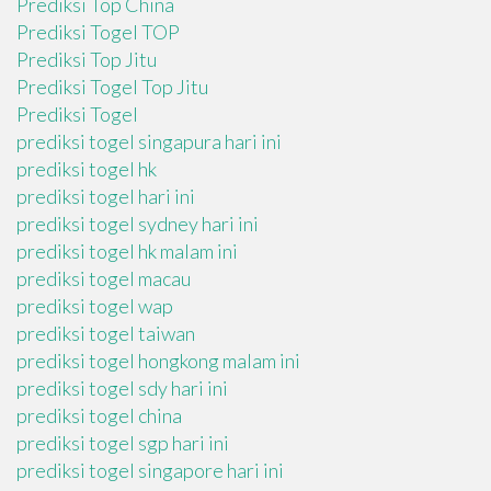
Prediksi Top China
Prediksi Togel TOP
Prediksi Top Jitu
Prediksi Togel Top Jitu
Prediksi Togel
prediksi togel singapura hari ini
prediksi togel hk
prediksi togel hari ini
prediksi togel sydney hari ini
prediksi togel hk malam ini
prediksi togel macau
prediksi togel wap
prediksi togel taiwan
prediksi togel hongkong malam ini
prediksi togel sdy hari ini
prediksi togel china
prediksi togel sgp hari ini
prediksi togel singapore hari ini