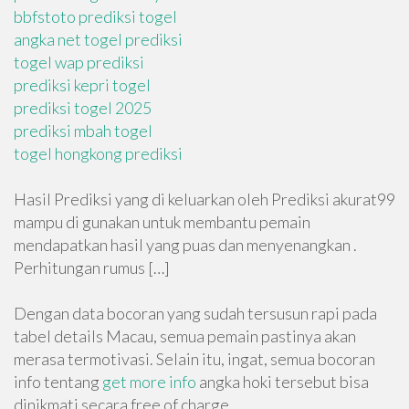
bbfstoto prediksi togel
angka net togel prediksi
togel wap prediksi
prediksi kepri togel
prediksi togel 2025
prediksi mbah togel
togel hongkong prediksi
Hasil Prediksi yang di keluarkan oleh Prediksi akurat99
mampu di gunakan untuk membantu pemain
mendapatkan hasil yang puas dan menyenangkan .
Perhitungan rumus […]
Dengan data bocoran yang sudah tersusun rapi pada
tabel details Macau, semua pemain pastinya akan
merasa termotivasi. Selain itu, ingat, semua bocoran
info tentang
get more info
angka hoki tersebut bisa
dinikmati secara free of charge.