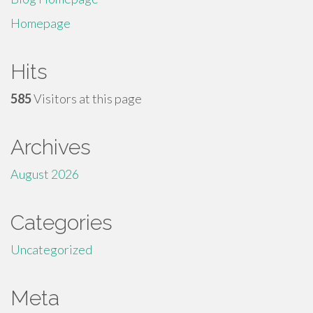
Homepage
Hits
585
Visitors at this page
Archives
August 2026
Categories
Uncategorized
Meta