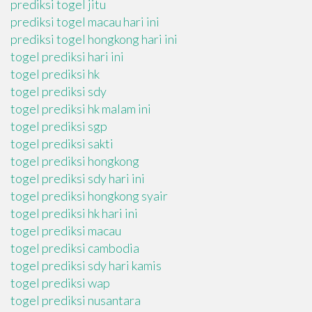
prediksi togel jitu
prediksi togel macau hari ini
prediksi togel hongkong hari ini
togel prediksi hari ini
togel prediksi hk
togel prediksi sdy
togel prediksi hk malam ini
togel prediksi sgp
togel prediksi sakti
togel prediksi hongkong
togel prediksi sdy hari ini
togel prediksi hongkong syair
togel prediksi hk hari ini
togel prediksi macau
togel prediksi cambodia
togel prediksi sdy hari kamis
togel prediksi wap
togel prediksi nusantara